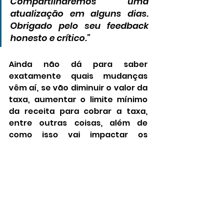
Compartilharemos uma 
atualização em alguns dias. 
Obrigado pelo seu feedback 
honesto e crítico.”
Ainda não dá para saber 
exatamente quais mudanças 
vêm aí, se vão diminuir o valor da 
taxa, aumentar o limite mínimo 
da receita para cobrar a taxa, 
entre outras coisas, além de 
como isso vai impactar os 
desenvolvedores 
independentes.
Essa cobrança surge de uma 
tentativa da Unity de se 
recuperar de um período difícil 
após suas ações caírem no ano 