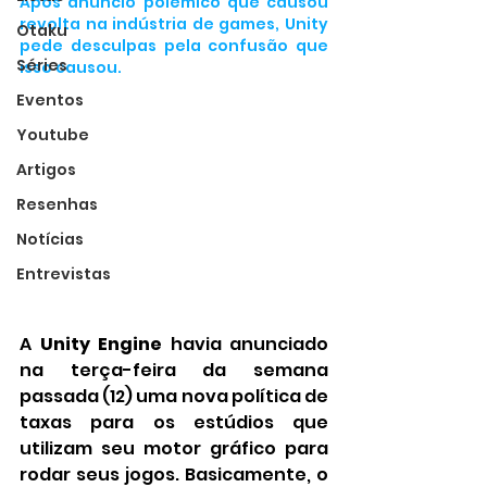
Após anúncio polêmico que causou 
revolta na indústria de games, Unity 
Otaku
pede desculpas pela confusão que 
Séries
isso causou.
Eventos
Youtube
Artigos
Resenhas
Notícias
Entrevistas
A 
Unity Engine
 havia anunciado 
na terça-feira da semana 
passada (12) uma nova política de 
taxas para os estúdios que 
utilizam seu motor gráfico para 
rodar seus jogos. Basicamente, o 