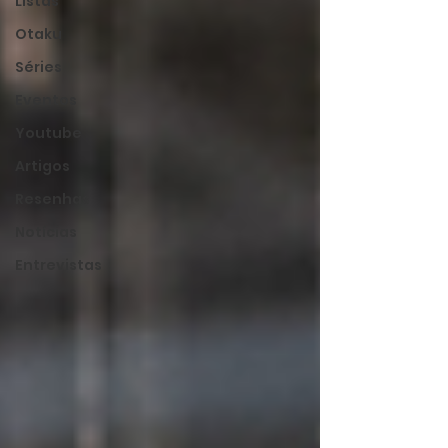
Listas
Otaku
Séries
Eventos
Youtube
Artigos
Resenhas
Notícias
Entrevistas