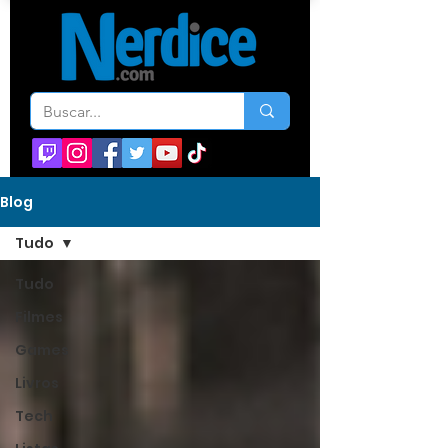
Blog
Tudo
Tudo
Filmes
Games
Livros
Tech