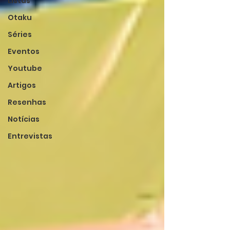
Listas
Otaku
Séries
Eventos
Youtube
Artigos
Resenhas
Notícias
Entrevistas