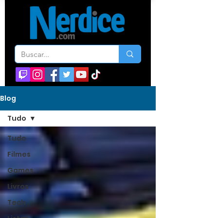
Blog
Tudo
Tudo
Filmes
Games
Livros
Tech