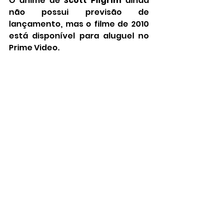
O anime de 
Scott Pilgrim
 ainda 
não possui previsão de 
lançamento, mas o filme de 2010 
está disponível para aluguel no 
Prime Video.
netflix
anime
scott pilgrim
dublagem
Notícias
Séries
Otaku
Ver tudo
Posts recentes