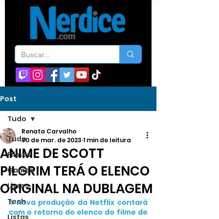
Post
Tudo
Renata Carvalho
Tudo
30 de mar. de 2023
1 min de leitura
ANIME DE SCOTT
Filmes
PILGRIM TERÁ O ELENCO
Games
ORIGINAL NA DUBLAGEM
Livros
Tech
A nova produção da Netflix contará 
com o retorno do elenco do filme de 
Listas