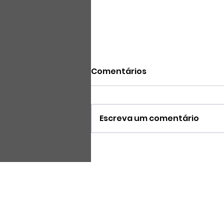
Comentários
Escreva um comentário
COMO FOI A CCXP 2023
SOBRE O NERDICE
Quem somos
Contato
Anuncie