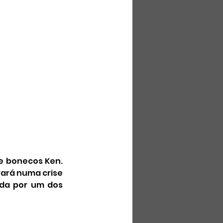
e bonecos Ken. 
ará numa crise 
da por um dos 