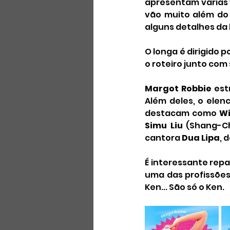
apresentam várias v
vão muito além do c
alguns detalhes da
O longa é dirigido po
o roteiro junto com
Margot Robbie
 est
Além deles, o elen
destacam como 
Wi
Simu Liu
 (Shang-Ch
cantora 
Dua Lipa
, 
É interessante repa
uma das profissões 
Ken... São só o Ken.