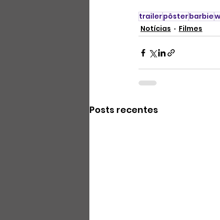
trailer
pôster
barbie
w
Notícias
Filmes
Posts recentes