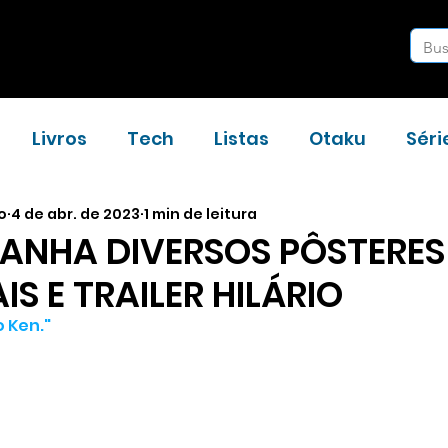
Livros
Tech
Listas
Otaku
Séri
o
4 de abr. de 2023
1 min de leitura
Resenhas
Notícias
Entrevistas
 GANHA DIVERSOS PÔSTERES
IS E TRAILER HILÁRIO
o Ken."