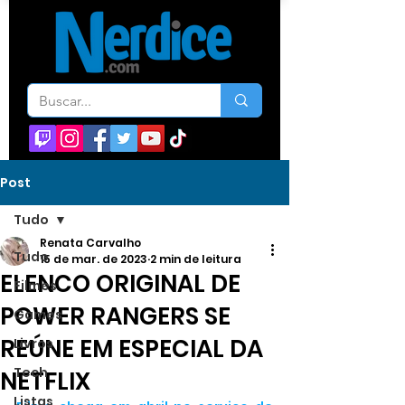
Post
Tudo
Renata Carvalho
Tudo
15 de mar. de 2023
2 min de leitura
ELENCO ORIGINAL DE
Filmes
POWER RANGERS SE
Games
REÚNE EM ESPECIAL DA
Livros
Tech
NETFLIX
Listas