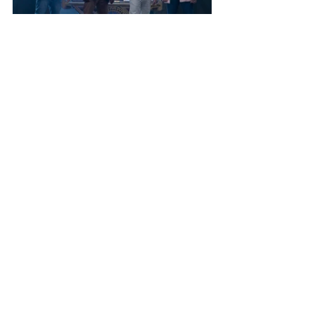
“Power Ranger: Agora e Sempre”
estreia dia 19 de abril, na Netflix.
netflix
especial
power rangers
Notícias
Filmes