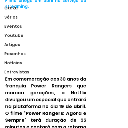
Filme chega em abril no serviço de 
streaming.
Otaku
Séries
Eventos
Youtube
Artigos
Resenhas
Notícias
Entrevistas
Em comemoração aos 30 anos da 
franquia Power Rangers que 
marcou gerações, a Netflix 
divulgou um especial que entrará 
na plataforma no dia 
19 de abril
. 
O filme 
“Power Rangers: Agora e 
Sempre”
 terá duração de 55 
minutos e contará com o retorno 