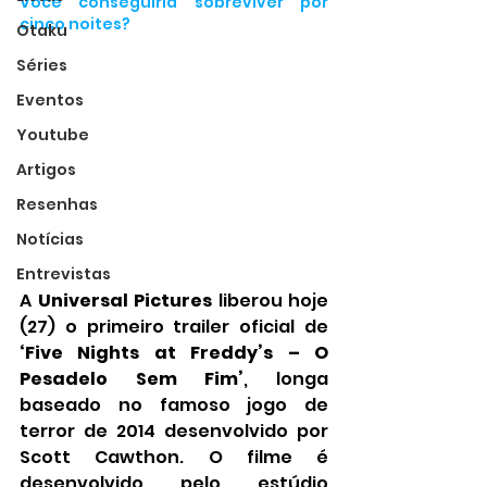
Você conseguiria sobreviver por 
cinco noites?
Otaku
Séries
Eventos
Youtube
Artigos
Resenhas
Notícias
Entrevistas
A 
Universal Pictures
 liberou hoje 
(27) o primeiro trailer oficial de 
‘Five Nights at Freddy’s – O 
Pesadelo Sem Fim’
, longa 
baseado no famoso jogo de 
terror de 2014 desenvolvido por 
Scott Cawthon. O filme é 
desenvolvido pelo estúdio 