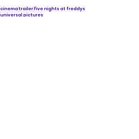
cinema
trailer
five nights at freddys
universal pictures
blumhouse productions
Notícias
Filmes
Ver tudo
Posts recentes