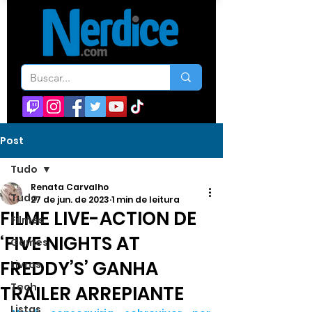
Post
Tudo
Renata Carvalho
Tudo
27 de jun. de 2023
1 min de leitura
FILME LIVE-ACTION DE
Filmes
‘FIVE NIGHTS AT
Games
FREDDY’S’ GANHA
Livros
Tech
TRAILER ARREPIANTE
Listas