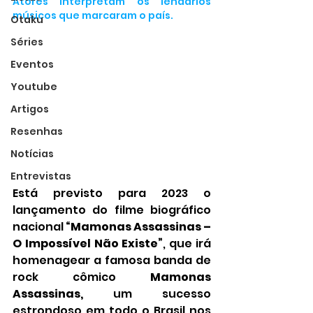
Atores interpretam os lendários 
músicos que marcaram o país.
Otaku
Séries
Eventos
Youtube
Artigos
Resenhas
Notícias
Entrevistas
Está previsto para 2023 o 
lançamento do filme biográfico 
nacional 
“Mamonas Assassinas – 
O Impossível Não Existe”
, que irá 
homenagear a famosa banda de 
rock cômico 
Mamonas 
Assassinas, 
um sucesso 
estrondoso em todo o Brasil nos 