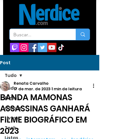
Post
Tudo
Renata Carvalho
Tudo
17 de mar. de 2023
1 min de leitura
BANDA MAMONAS
Filmes
ASSASSINAS GANHARÁ
Games
FILME BIOGRÁFICO EM
Livros
Tech
2023
Listas