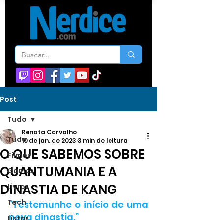
Post
Tudo
Renata Carvalho
Tudo
10 de jan. de 2023
3 min de leitura
O QUE SABEMOS SOBRE
Filmes
QUANTUMANIA E A
Games
DINASTIA DE KANG
Livros
Tech
“Testemunhe o início de uma 
nova dinastia.”
Listas