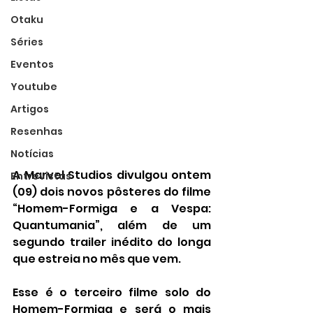
Otaku
Séries
Eventos
Youtube
Artigos
Resenhas
Notícias
A Marvel Studios divulgou ontem 
Entrevistas
(09) dois novos pôsteres do filme 
“Homem-Formiga e a Vespa: 
Quantumania”, além de um 
segundo trailer inédito do longa 
que estreia no mês que vem.
Esse é o terceiro filme solo do 
Homem-Formiga e será o mais 