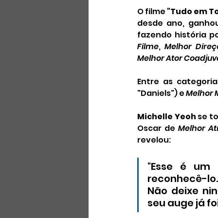
O filme 
"Tudo em T
desde ano, ganhou 
fazendo história p
Filme
, 
Melhor Direç
Melhor Ator Coadju
Entre as categori
"Daniels") e 
Melhor
Michelle Yeoh
 se t
Oscar de 
Melhor Atr
revelou:
"Esse é um 
reconhecê-lo.
Não deixe ni
seu auge já foi