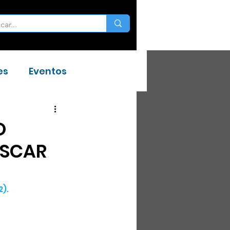
es
Eventos
O
OSCAR
).