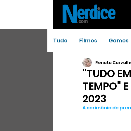
Tudo
Filmes
Games
Renata Carvalh
Youtube
Artigos
"TUDO E
TEMPO" E
2023
A cerimônia de pre