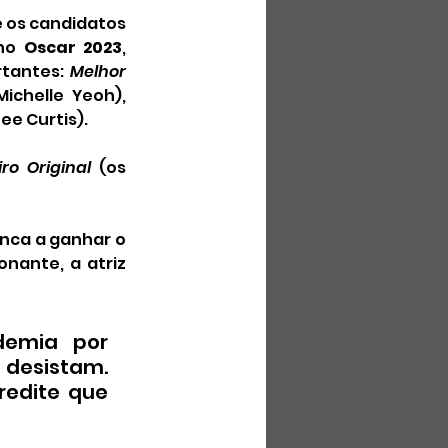
e os candidatos 
no 
Oscar 2023
, 
tantes: 
Melhor 
 (Michelle Yeoh), 
Lee Curtis).
ro Original
 (os 
nca a ganhar o 
ante, a atriz 
emia por 
 desistam. 
edite que 