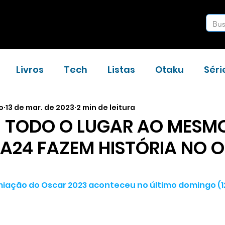
Livros
Tech
Listas
Otaku
Séri
o
13 de mar. de 2023
2 min de leitura
Resenhas
Notícias
Entrevistas
M TODO O LUGAR AO MESM
 A24 FAZEM HISTÓRIA NO 
miação do Oscar 2023 aconteceu no último domingo (12