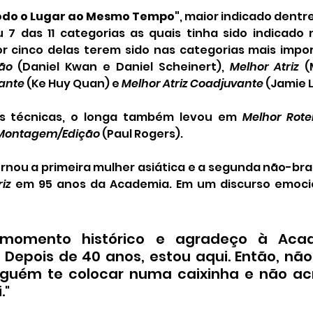
odo o Lugar ao Mesmo Tempo"
, maior indicado dentr
7 das 11 categorias as quais tinha sido indicado 
or cinco delas terem sido nas categorias mais impor
ão
 (Daniel Kwan e Daniel Scheinert), 
Melhor Atriz
vante
 (Ke Huy Quan) e 
Melhor Atriz Coadjuvante
 (Jamie 
as técnicas, o longa também levou em 
Melhor Rotei
 Montagem/Edição
 (Paul Rogers).
ornou a primeira mulher asiática e a segunda não-bra
iz
 em 95 anos da Academia. Em um discurso emocion
momento histórico e agradeço à Acad
 Depois de 40 anos, estou aqui. Então, não
nguém te colocar numa caixinha e não acr
."