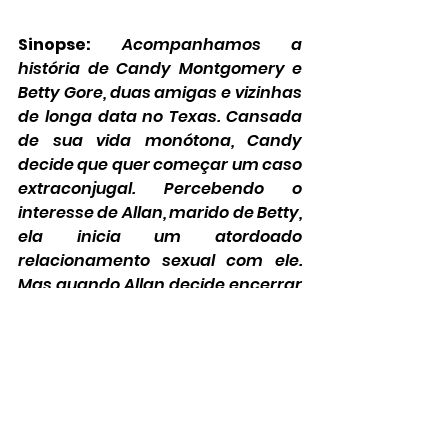
Sinopse:
Acompanhamos a 
história de Candy Montgomery e 
Betty Gore, duas amigas e vizinhas 
de longa data no Texas. Cansada 
de sua vida monótona, Candy 
decide que quer começar um caso 
extraconjugal. Percebendo o 
interesse de Allan, marido de Betty, 
ela inicia um atordoado 
relacionamento sexual com ele. 
Mas quando Allan decide encerrar 
o caso, Candy leva para o lado 
pessoal. A situação culmina na 
brutal morte de Betty Gore.
Quando e onde:
 27 de abril na 
HBO Max.