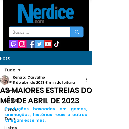
Post
Tudo
Renata Carvalho
Tudo
3 de abr. de 2023
3 min de leitura
AS MAIORES ESTREIAS DO
Filmes
MÊS DE ABRIL DE 2023
Games
Produções baseadas em games, 
Livros
animações, histórias reais e outros 
Tech
chegam esse mês.
Listas