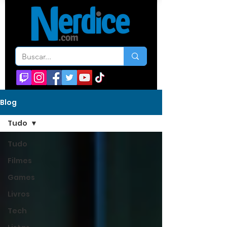
Blog
Tudo
Tudo
Filmes
Games
Livros
Tech