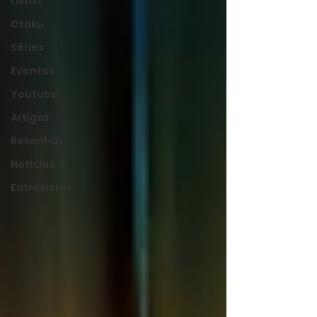
Listas
Otaku
Séries
Eventos
Youtube
Artigos
Resenhas
Notícias
Entrevistas