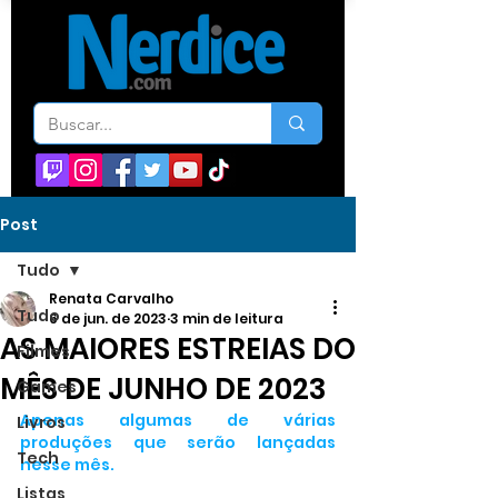
Post
Tudo
Renata Carvalho
Tudo
6 de jun. de 2023
3 min de leitura
AS MAIORES ESTREIAS DO
Filmes
MÊS DE JUNHO DE 2023
Games
Apenas algumas de várias 
Livros
produções que serão lançadas 
Tech
nesse mês.
Listas